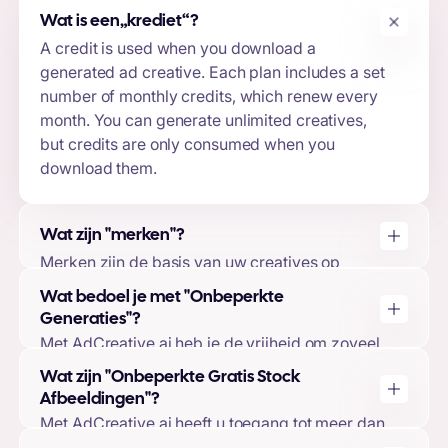
Wat is een
„krediet“
?
A credit is used when you download a
generated ad creative. Each plan includes a set
number of monthly credits, which renew every
month. You can generate unlimited creatives,
but credits are only consumed when you
download them.
Wat zijn "merken"?
Merken zijn de basis van uw creatives op
AdCreative.ai. Door een merk aan te maken,
Wat bedoel je met "Onbeperkte
kunt u uw logo, merkkleuren en
Generaties"?
merkbeschrijvingen uploaden en uw
Met AdCreative.ai heb je de vrijheid om zoveel
advertentieaccounts koppelen. Hierdoor kan
creatives te genereren als je wilt, ongeacht of je
Wat zijn "Onbeperkte Gratis Stock
ons machine-learning model uw creatieve
al je downloads hebt gebruikt of niet. Je
Afbeeldingen"?
ontwerpen en voorspellingen afstemmen op uw
gebruikt je downloads alleen wanneer je ervoor
Met AdCreative.ai heeft u toegang tot meer dan
merk, waardoor de hoogste kwaliteit output
kiest om je gegenereerde creatives te
100 miljoen gratis stockbeelden om te