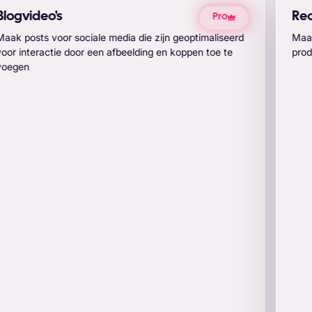
Reclamevideo's
Pro
Maak goed presterende, korte videoadvertenties voor
producten door slechts één afbeelding te uploaden