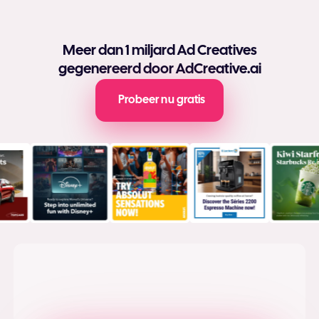
worden meestal dezelfde dag nog verwerkt,
hoewel het afhankelijk van je bank 1-2 weken
kan duren voordat ze op je rekening staan. Je
Meer dan 1 miljard Ad Creatives
kunt meer informatie vinden in onze
Algemene
voorwaarden
.
gegenereerd door AdCreative.ai
Probeer nu gratis