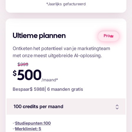
*Jaarlijks gefactureerd
Ultieme plannen
Pro
Ontketen het potentieel van je marketingteam
met onze meest uitgebreide AI-oplossing.
$
999
500
$
/maand*
Bespaar
$ 5988
| 6 maanden gratis
100
credits
per maand
Studiepunten
:
100
Merklimiet:
5