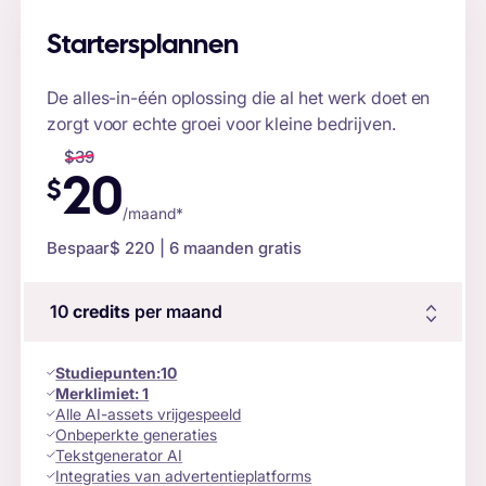
Startersplannen
De alles-in-één oplossing die al het werk doet en
zorgt voor echte groei voor kleine bedrijven.
$
39
20
$
/maand*
Bespaar
$ 220
| 6 maanden gratis
10
credits
per maand
Studiepunten
:
10
Merklimiet:
1
Alle AI-assets vrijgespeeld
Onbeperkte generaties
Tekstgenerator AI
Integraties van advertentieplatforms